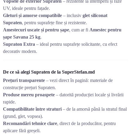
Vopsele de exterior Supraten
– rezistente la intemperii și raze
UV, ideale pentru fațade.
Gleturi și amorse compatibile
– inclusiv
glet siliconat
Supraten
, pentru suprafețe fine și rezistente.
Amestecuri uscate și pentru șape
, cum ar fi
Amestec pentru
șape Savana 25 kg
.
Supraton Extra
– ideal pentru suprafețe solicitante, cu efect
decorativ modern.
De ce să alegi Supraten de la SuperStefan.md
Prețuri transparente
– vezi direct în pagină: materiale de
construcție prețuri Supraten.
Produse mereu proaspete
– datorită producției locale și livrării
rapide.
Compatibilitate între straturi
– de la amorsă până la stratul final
(grund, glet, vopsea).
Recomandări tehnice clare
, direct de la producător, pentru
aplicare fără greșeli.