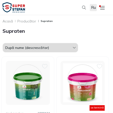
Ru
Filtru
Acasă
Producător
Supraten
Supraten
se termină