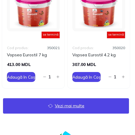
se termină
se termină
Cod produs:
350021
Cod produs:
350020
Vopsea Eurostil 7 kg
Vopsea Eurostil 4.2 kg
413.00 MDL
307.00 MDL
Adaugă în Coș
Adaugă în Coș
Vezi mai multe