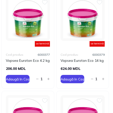
se termină
se termină
Cod produs:
6000377
Cod produs:
6000379
Vopsea Euroton Eco 4.2 kg
Vopsea Euroton Eco 14 kg
206.00 MDL
624.00 MDL
Adaugă în Coș
Adaugă în Coș