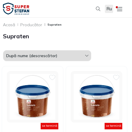
Ru
Filtru
Acasă
Producător
Supraten
Supraten
se termină
se termină