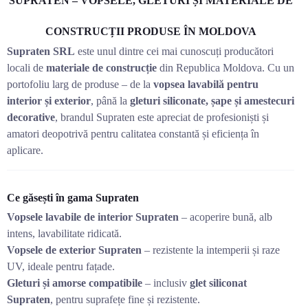
SUPRATEN – VOPSELE, GLETURI ȘI MATERIALE DE
CONSTRUCȚII PRODUSE ÎN MOLDOVA
Supraten SRL
este unul dintre cei mai cunoscuți producători
locali de
materiale de construcție
din Republica Moldova. Cu un
portofoliu larg de produse – de la
vopsea lavabilă pentru
interior și exterior
, până la
gleturi siliconate, șape și amestecuri
decorative
, brandul Supraten este apreciat de profesioniști și
amatori deopotrivă pentru calitatea constantă și eficiența în
aplicare.
Ce găsești în gama Supraten
Vopsele lavabile de interior Supraten
– acoperire bună, alb
intens, lavabilitate ridicată.
Vopsele de exterior Supraten
– rezistente la intemperii și raze
UV, ideale pentru fațade.
Gleturi și amorse compatibile
– inclusiv
glet siliconat
Supraten
, pentru suprafețe fine și rezistente.