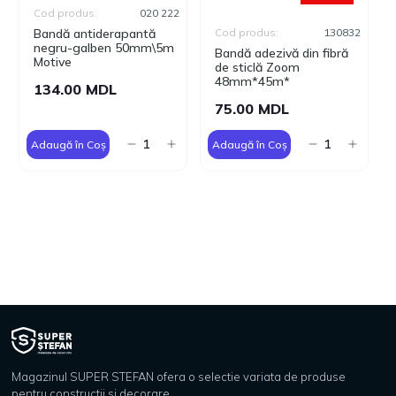
Cod produs:
020 222
Bandă antiderapantă
Cod produs:
130832
negru-galben 50mm\5m
Bandă adezivă din fibră
Motive
de sticlă Zoom
48mm*45m*
134.00 MDL
75.00 MDL
Adaugă în Coș
Adaugă în Coș
Magazinul SUPER STEFAN ofera o selectie variata de produse
pentru constructii si decorare.