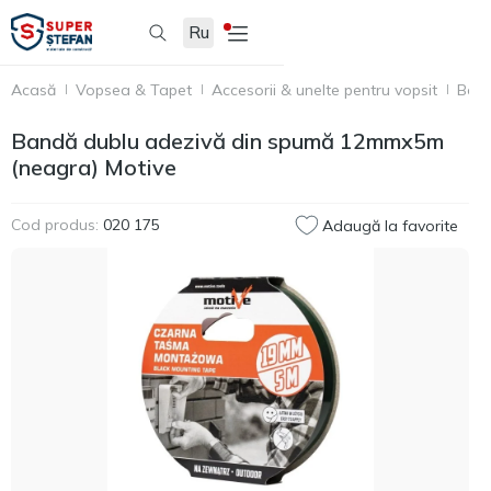
Ru
Acasă
Vopsea & Tapet
Accesorii & unelte pentru vopsit
Benz
Bandă dublu adezivă din spumă 12mmx5m
(neagra) Motive
Cod produs:
020 175
Adaugă la favorite