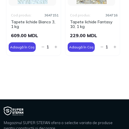
Cod produs:
3647151
Cod produs:
364716
Tapete lichide Bianco 3,
Tapete lichide Fantasy
1 kg
10, 1 kg
609.00 MDL
229.00 MDL
Adaugă în Coș
Adaugă în Coș
Magazinul SUPER STEFAN ofera o selectie variata de produse
pentru constructii si decorare.