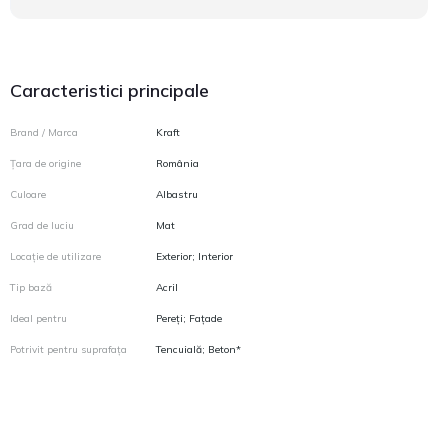
Caracteristici principale
Brand / Marca
Kraft
Țara de origine
România
Culoare
Albastru
Grad de luciu
Mat
Locație de utilizare
Exterior; Interior
Tip bază
Acril
Ideal pentru
Pereți; Fațade
Potrivit pentru suprafața
Tencuială; Beton*