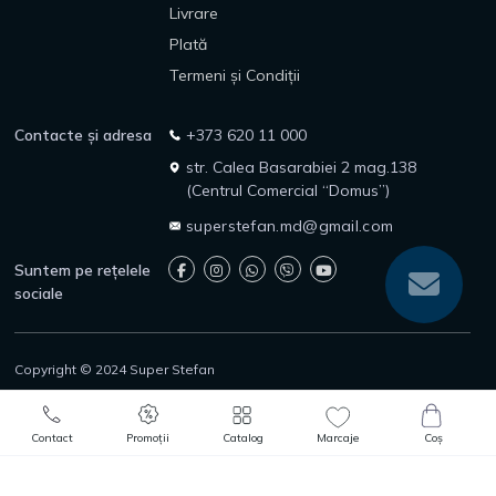
Livrare
Plată
Termeni și Condiții
Contacte și adresa
+373 620 11 000
str. Calea Basarabiei 2 mag.138
(Centrul Comercial “Domus”)
superstefan.md@gmail.com
Suntem pe rețelele
sociale
Copyright © 2024 Super Stefan
Politica de confidențialitate
Politica de returnare
0
0
Protecția consumatorilor
Adaugă în Coș
Comandă rapidă
Contact
Promoții
Catalog
Marcaje
Coș
Catalog