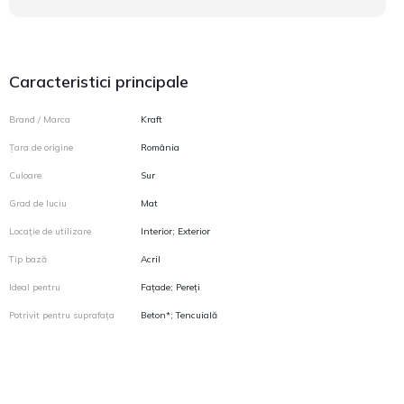
Caracteristici principale
Brand / Marca
Kraft
Țara de origine
România
Culoare
Sur
Grad de luciu
Mat
Locație de utilizare
Interior; Exterior
Tip bază
Acril
Ideal pentru
Fațade; Pereți
Potrivit pentru suprafața
Beton*; Tencuială