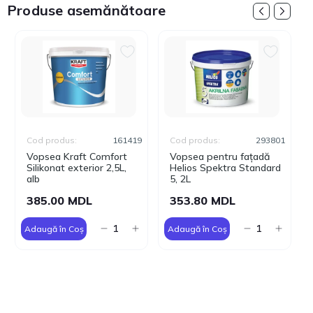
Produse asemănătoare
Cod produs:
161419
Cod produs:
293801
Vopsea Kraft Comfort
Vopsea pentru fațadă
Silikonat exterior 2,5L,
Helios Spektra Standard
alb
5, 2L
385.00 MDL
353.80 MDL
Adaugă în Coș
Adaugă în Coș