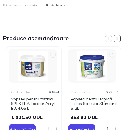
Potrivit pentru suprafața
Piatră; Beton*
Produse asemănătoare
Cod produs:
293854
Cod produs:
293801
Vopsea pentru fațadă
Vopsea pentru fațadă
SPEKTRA Facade Acryl
Helios Spektra Standard
B3, 4.65 L
5, 2L
1 001.50 MDL
353.80 MDL
Adaugă în Coș
Adaugă în Coș