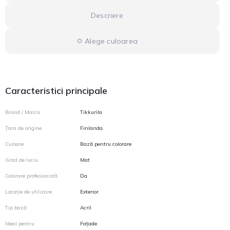
Descriere
⛭ Alege culoarea
Caracteristici principale
Brand / Marca
Tikkurila
Țara de origine
Finlanda
Culoare
Bază pentru colorare
Grad de luciu
Mat
Colorare profesionistă
Da
Locație de utilizare
Exterior
Tip bază
Acril
Ideal pentru
Fațade