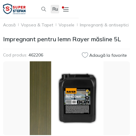
Ru
Acasă
Vopsea & Tapet
Vopsele
Impregnanți & antiseptici
I
Impregnant pentru lemn Rayer măsline 5L
Cod produs:
462206
Adaugă la favorite