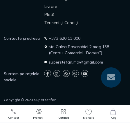
Livrare
Plată
Termeni și Condiții
Contacte și adresa
+373 620 11 000
str. Calea Basarabiei 2 mag.138
(Centrul Comercial “Domus”)
superstefan.md@gmail.com
Suntem pe rețelele
sociale
Copyright © 2024 Super Stefan
Politica de confidențialitate
Politica de returnare
0
0
Protecția consumatorilor
Adaugă în Coș
Comandă rapidă
Contact
Promoții
Catalog
Marcaje
Coș
Catalog