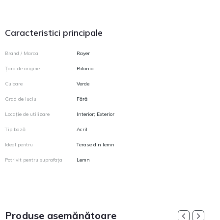
Caracteristici principale
Brand / Marca
Rayer
Țara de origine
Polonia
Culoare
Verde
Grad de luciu
Fără
Locație de utilizare
Interior; Exterior
Tip bază
Acril
Ideal pentru
Terase din lemn
Potrivit pentru suprafața
Lemn
Produse asemănătoare