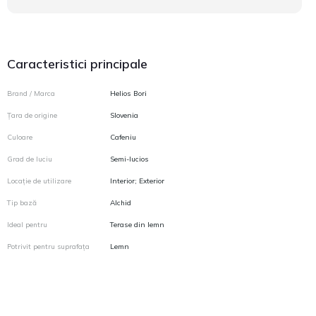
Caracteristici principale
Brand / Marca
Helios Bori
Țara de origine
Slovenia
Culoare
Cafeniu
Grad de luciu
Semi-lucios
Locație de utilizare
Interior; Exterior
Tip bază
Alchid
Ideal pentru
Terase din lemn
Potrivit pentru suprafața
Lemn