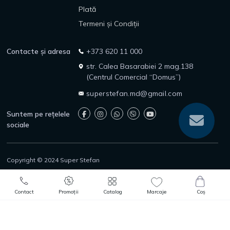
Plată
Termeni și Condiții
Contacte și adresa
+373 620 11 000
str. Calea Basarabiei 2 mag.138
(Centrul Comercial “Domus”)
superstefan.md@gmail.com
Suntem pe rețelele
sociale
Copyright © 2024 Super Stefan
Politica de confidențialitate
Politica de returnare
0
0
Protecția consumatorilor
Adaugă în Coș
Comandă rapidă
Contact
Promoții
Catalog
Marcaje
Coș
Catalog