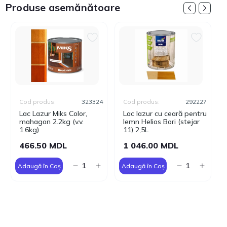
Produse asemănătoare
Cod produs:
323324
Cod produs:
292227
Lac Lazur Miks Color,
Lac lazur cu ceară pentru
mahagon 2.2kg (v.v.
lemn Helios Bori (stejar
1.6kg)
11) 2,5L
466.50 MDL
1 046.00 MDL
Adaugă în Coș
Adaugă în Coș