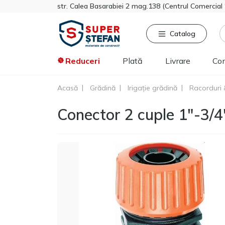
str. Calea Basarabiei 2 mag.138 (Centrul Comercia
Catalog
Reduceri
Plată
Livrare
Co
Acasă
Grădină
Irigație grădină
Racorduri 
Căutat frecvent
Pro
Conector 2 cuple 1"-3
Tikkurila
Sniezka
Knauf
Vata minerala
Gips-carton
Spumă
Polistiren extrudat
Vopsea decorativa