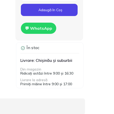
Cod produs:
T00024
160.00
Adaugă în Coș
Gips-carton Knauf
1200x2500x12.5mm
MDL
Hidro
💬 WhatsApp
În stoc
Livrare: Chișinău și suburbii
Din magazin
Ridicați astăzi între 9:00 și 16:30
Livrare la adresă
Primiți mâine între 9:00 și 17:00