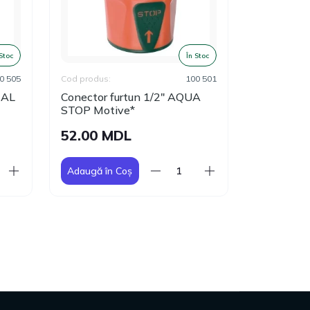
 Stoc
În Stoc
0 505
Cod produs:
100 501
Cod produs:
CAL
Conector furtun 1/2" AQUA
Conector 2
STOP Motive*
AGROCAL 
52.00 MDL
77.00 
Adaugă în Coș
Adaugă în