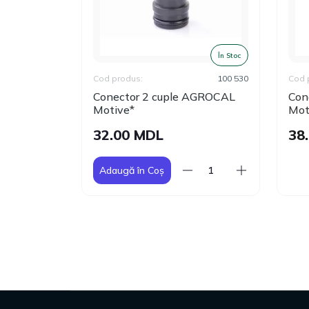
În Stoc
În Stoc
100 535
Cod produs:
100 530
Cod 
Conector 2 cuple AGROCAL
Cone
Motive*
Mot
32.00 MDL
38
Adaugă în Coș