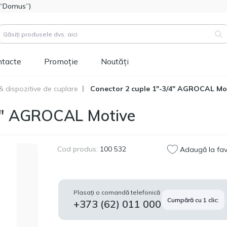
l “Domus”)
ntacte
Promoție
Noutăți
& dispozitive de cuplare
Conector 2 cuple 1"-3/4" AGROCAL Mo
duse (
3183
)
/4" AGROCAL Motive
Cod produs:
111112
Hidroizolatie bitum-
514.60
polimer FOME FLEX
MDL
Rapid Hydro Defence
Cod produs:
100 532
Adaugă la fav
Mastic, 4,5kg
Cod produs:
453829
Vopsea siliconică
1 346.60
Plasați o comandă telefonică
pentru fațadă
Cumpără cu 1 clic:
MDL
+373 (62) 011 000
Tikkurila Novasil
(baza MRA) 2,7L