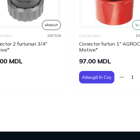
VÂNDUT
În
produs:
100 526
Cod produs:
10
ctor 2 furtunuri 3/4"
Conector furtun 1" AGRO
ive*
Motive*
.00 MDL
97.00 MDL
Adaugă în Coș