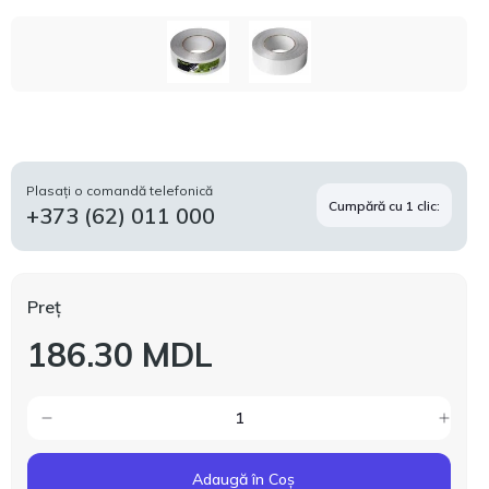
Plasați o comandă telefonică
Cumpără cu 1 clic:
+373 (62) 011 000
Preț
186.30 MDL
Adaugă în Coș