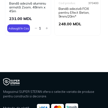
Bandă adezivă aluminiu
Cod produs:
370400
armată Zoom, 48mm х
Bandă adezivă FOX
45m
pentru Efect Beton,
9mm/20m*
231.00 MDL
248.00 MDL
Adaugă în Coș
Magazinul SUPER STEFAN ofera o selectie variata de produse
pentru constructii si decorare.