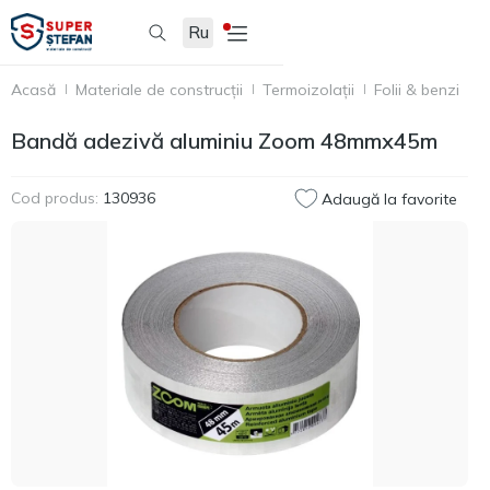
Ru
Acasă
Materiale de construcții
Termoizolații
Folii & benzi
B
Bandă adezivă aluminiu Zoom 48mmх45m
Cod produs:
130936
Adaugă la favorite