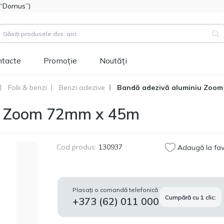
l “Domus”)
ntacte
Promoție
Noutăți
Folii & benzi
Benzi adezive
Bandă adezivă aluminiu Zoom
duse (
3183
)
iu Zoom 72mm х 45m
Cod produs:
111112
Hidroizolatie bitum-
514.60
polimer FOME FLEX
MDL
Rapid Hydro Defence
Cod produs:
130937
Adaugă la fav
Mastic, 4,5kg
Cod produs:
453829
Vopsea siliconică
1 346.60
Plasați o comandă telefonică
pentru fațadă
Cumpără cu 1 clic:
MDL
+373 (62) 011 000
Tikkurila Novasil
(baza MRA) 2,7L