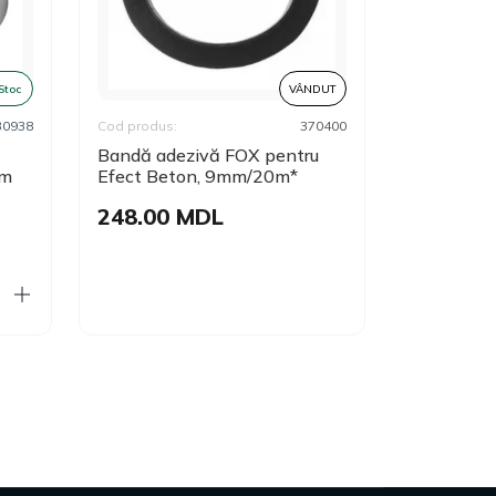
 Stoc
VÂNDUT
30938
Cod produs:
370400
Cod produs:
Bandă adezivă FOX pentru
Bandă din
5m
Efect Beton, 9mm/20m*
110°C Mo
248.00 MDL
175.00
Adaugă în