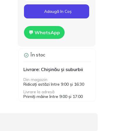
Cod produs:
T00024
160.00
Adaugă în Coș
Gips-carton Knauf
1200x2500x12.5mm
MDL
Hidro
💬 WhatsApp
În stoc
Livrare: Chișinău și suburbii
Din magazin
Ridicați astăzi între 9:00 și 16:30
Livrare la adresă
Primiți mâine între 9:00 și 17:00