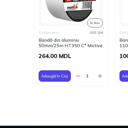
În Stoc
În Stoc
130936
Cod produs:
020 104
Cod 
iniu Zoom
Bandă din aluminiu
Ban
50mm/25m НТ350 C° Motive
110
264.00 MDL
10
Adaugă în Coș
Ad