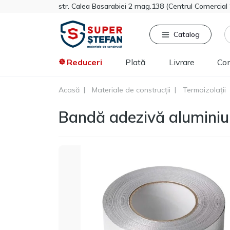
str. Calea Basarabiei 2 mag.138 (Centrul Comercia
Catalog
Reduceri
Plată
Livrare
Co
Acasă
Materiale de construcții
Termoizolații
Căutat frecvent
Pro
Bandă adezivă alumin
Tikkurila
Sniezka
Knauf
Vata minerala
Gips-carton
Spumă
Polistiren extrudat
Vopsea decorativa