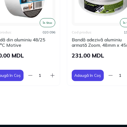
În Stoc
În
produs:
020 096
Cod produs:
1
dă din aluminiu 48/25
Bandă adezivă aluminiu
°C Motive
armată Zoom, 48mm х 4
0.00 MDL
231.00 MDL
augă în Coș
Adaugă în Coș