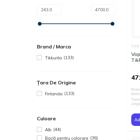
Cod 
Brand / Marca
Vop
133
Tikkurila
Tik
47
Țara De Origine
Bran
133
Finlanda
Mar
Țara
origi
Culoare
Ad
44
Alb
36
Bază pentru colorare