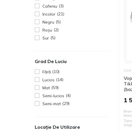
3
Cafeniu
21
Incolor
5
Negru
2
Roșu
5
Sur
Grad De Luciu
Cod 
10
Fără
Vop
14
Lucios
Tik
59
Mat
(ba
4
Semi-lucios
1 
29
Semi-mat
Bran
Mar
Țara
origi
Locație De Utilizare