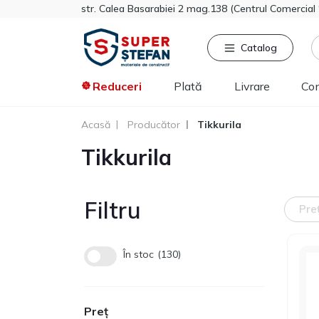
str. Calea Basarabiei 2 mag.138 (Centrul Comercia
Catalog
Reduceri
Plată
Livrare
Co
Acasă
Producător
Tikkurila
Căutat frecvent
Pro
Tikkurila
Tikkurila
Sniezka
Knauf
Filtru
Vata minerala
Pre
Gips-carton
Spumă
În stoc
130
Polistiren extrudat
Vopsea decorativa
Preț