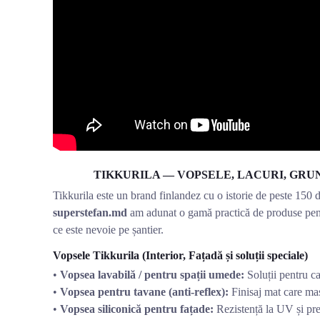
TIKKURILA — VOPSELE, LACURI, GRU
Tikkurila este un brand finlandez cu o istorie de peste 150 de
superstefan.md
am adunat o gamă practică de produse pentru
ce este nevoie pe șantier.
Vopsele Tikkurila (Interior, Fațadă și soluții speciale)
•
Vopsea lavabilă / pentru spații umede:
Soluții pentru ca
•
Vopsea pentru tavane (anti-reflex):
Finisaj mat care ma
•
Vopsea siliconică pentru fațade:
Rezistență la UV și prec