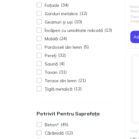
34
Fațade
Bran
Mar
12
Garduri metalice
Țara
origi
10
Geamuri și uși
13
Încăperi cu umiditate ridicată
Ad
24
Mobilă
5
Pardoseli din lemn
32
Pereți
4
Saună
31
Tavan
21
Terase din lemn
12
Țiglă metalică
Potrivit Pentru Suprafața
45
Beton*
Cod 
12
Cărămidă