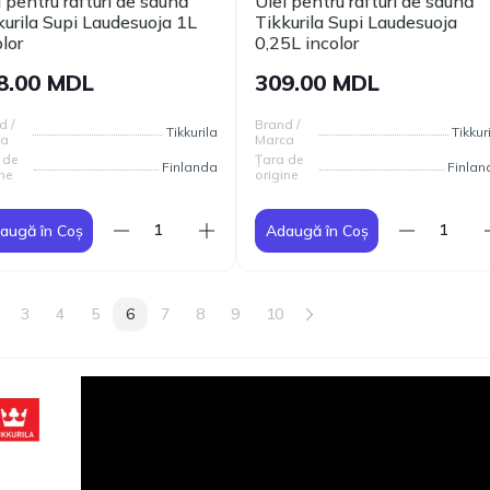
i pentru rafturi de saună
Ulei pentru rafturi de saună
kurila Supi Laudesuoja 1L
Tikkurila Supi Laudesuoja
lor
0,25L incolor
8.00 MDL
309.00 MDL
d /
Brand /
Tikkurila
Tikkur
ca
Marca
 de
Țara de
Finlanda
Finlan
ne
origine
augă în Coș
Adaugă în Coș
3
4
5
6
7
8
9
10