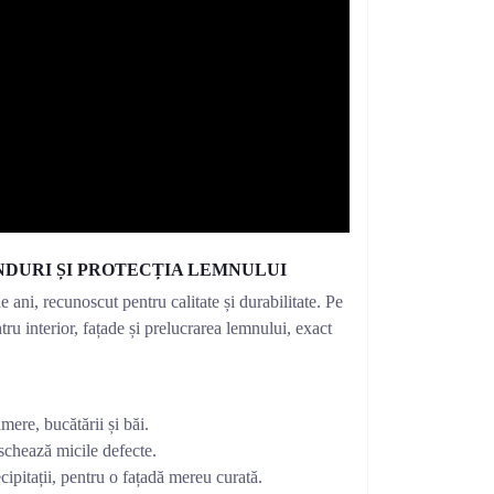
NDURI ȘI PROTECȚIA LEMNULUI
 ani, recunoscut pentru calitate și durabilitate. Pe
 interior, fațade și prelucrarea lemnului, exact
mere, bucătării și băi.
schează micile defecte.
ipitații, pentru o fațadă mereu curată.