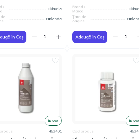
d /
Brand /
Tikkurila
Tikkur
ca
Marca
 de
Țara de
Finlanda
Finlan
ne
origine
augă în Coș
Adaugă în Coș
În Stoc
În Sto
produs:
453401
Cod produs:
4534