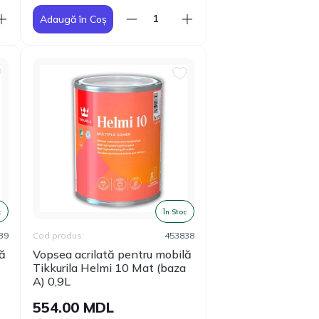
Adaugă în Coș
c
În Stoc
39
Cod produs:
453838
lă
Vopsea acrilată pentru mobilă
Tikkurila Helmi 10 Mat (baza
A) 0,9L
554.00 MDL