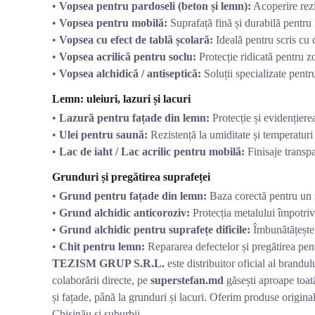
•
Vopsea pentru pardoseli (beton și lemn):
Acoperire rezis
•
Vopsea pentru mobilă:
Suprafață fină și durabilă pentr
•
Vopsea cu efect de tablă școlară:
Ideală pentru scris cu c
•
Vopsea acrilică pentru soclu:
Protecție ridicată pentru 
•
Vopsea alchidică / antiseptică:
Soluții specializate pentr
Lemn: uleiuri, lazuri și lacuri
•
Lazură pentru fațade din lemn:
Protecție și evidențierea
•
Ulei pentru saună:
Rezistență la umiditate și temperaturi 
•
Lac de iaht / Lac acrilic pentru mobilă:
Finisaje transpa
Grunduri și pregătirea suprafeței
•
Grund pentru fațade din lemn:
Baza corectă pentru un s
•
Grund alchidic anticoroziv:
Protecția metalului împotriv
•
Grund alchidic pentru suprafețe dificile:
Îmbunătățește
•
Chit pentru lemn:
Repararea defectelor și pregătirea pent
TEZISM GRUP S.R.L.
este distribuitor oficial al brand
colaborării directe, pe
superstefan.md
găsești aproape toa
și fațade, până la grunduri și lacuri. Oferim produse original
Chișinău și suburbii.