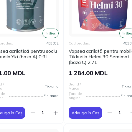
Cod produs:
T00317
180.00
Vopsea Email Sniezka
MDL
Supermal alb lucios 0,8L
În Stoc
În Sto
produs:
453832
Cod produs:
4538
sea acrilatică pentru soclu
Vopsea acrilată pentru mobi
kurila Yki (baza A) 0,9L
Tikkurila Helmi 30 Semimat
(baza C) 2,7L
1.00 MDL
1 284.00 MDL
d /
Brand /
Tikkurila
Tikkur
ca
Marca
 de
Țara de
Finlanda
Finlan
ne
origine
augă în Coș
Adaugă în Coș