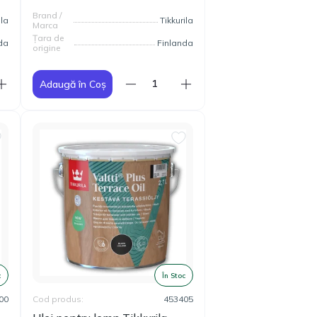
Brand /
ila
Tikkurila
Marca
Țara de
da
Finlanda
origine
Adaugă în Coș
c
În Stoc
00
Cod produs:
453405