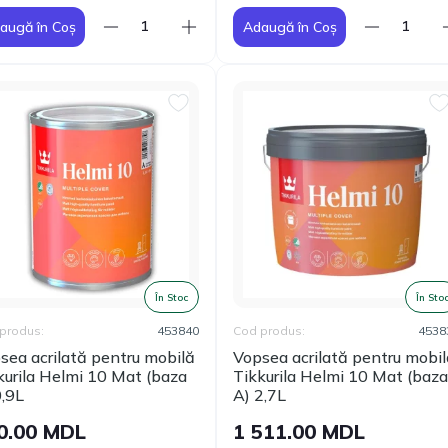
augă în Coș
Adaugă în Coș
În Stoc
În Sto
produs:
453840
Cod produs:
4538
sea acrilată pentru mobilă
Vopsea acrilată pentru mobi
kurila Helmi 10 Mat (baza
Tikkurila Helmi 10 Mat (baza
0,9L
A) 2,7L
0.00 MDL
1 511.00 MDL