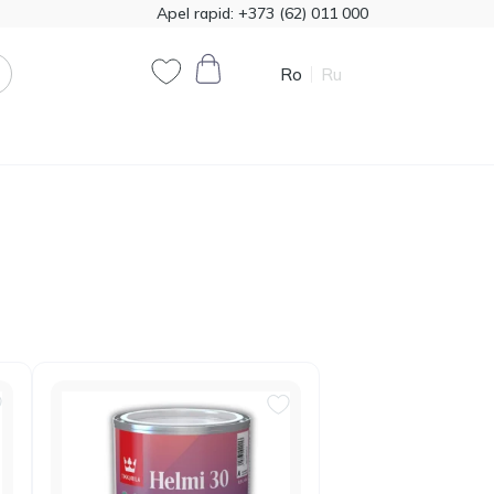
Apel rapid:
+373 (62) 011 000
Ro
Ru
0
0
Cod produs:
T00324
385.00
Vata minerala Knauf
1200*7800 50mm,
MDL
18,72m2
Cod produs:
474321
790.90
Vopsea decorativă
Primacol Royal Silk 1kg
MDL
base silver R0