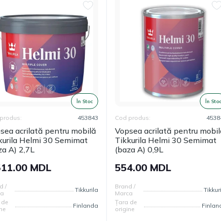
În Stoc
În Sto
produs:
453843
Cod produs:
4538
sea acrilată pentru mobilă
Vopsea acrilată pentru mobi
kurila Helmi 30 Semimat
Tikkurila Helmi 30 Semimat
za A) 2,7L
(baza A) 0,9L
511.00 MDL
554.00 MDL
d /
Brand /
Tikkurila
Tikkur
ca
Marca
 de
Țara de
Finlanda
Finlan
ne
origine