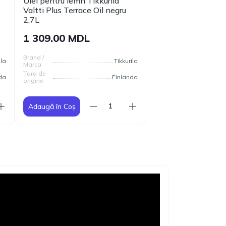
Ulei pentru lemn Tikkurila
Valtti Plus Terrace Oil negru
2,7L
1 309.00 MDL
Brand /
ila
Tikkurila
Marca
Țara de
da
Finlanda
origine
Adaugă în Coș