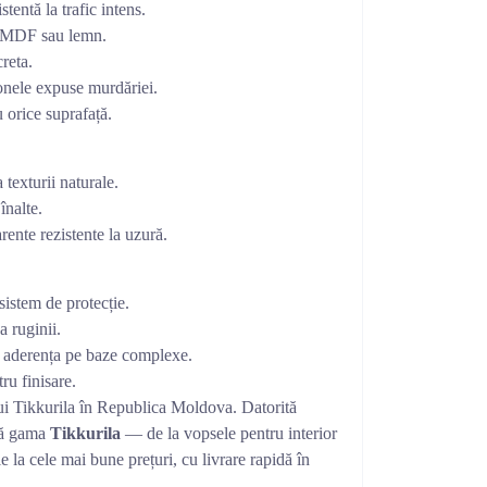
tentă la trafic intens.
u MDF sau lemn.
reta.
zonele expuse murdăriei.
u orice suprafață.
 texturii naturale.
înalte.
rente rezistente la uzură.
istem de protecție.
a ruginii.
 aderența pe baze complexe.
ru finisare.
ului Tikkurila în Republica Moldova. Datorită
tă gama
Tikkurila
— de la vopsele pentru interior
e la cele mai bune prețuri, cu livrare rapidă în