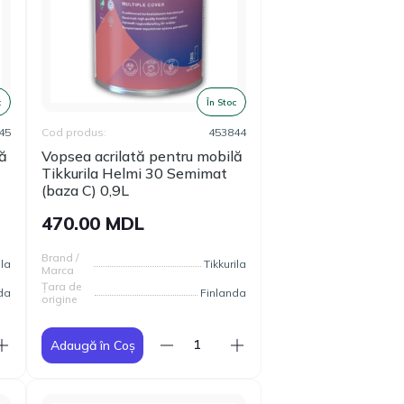
Cod produs:
T00024
160.00
Gips-carton Knauf
1200x2500x12.5mm
MDL
Hidro
c
În Stoc
45
Cod produs:
453844
lă
Vopsea acrilată pentru mobilă
Tikkurila Helmi 30 Semimat
(baza C) 0,9L
470.00 MDL
Brand /
ila
Tikkurila
Marca
Țara de
da
Finlanda
origine
Adaugă în Coș