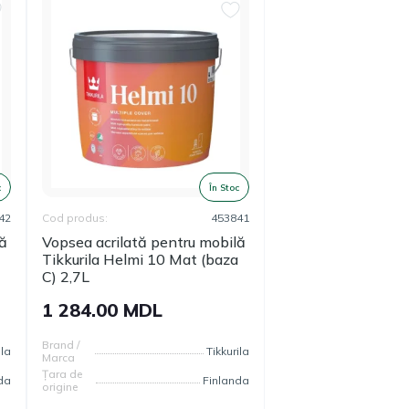
c
În Stoc
42
Cod produs:
453841
lă
Vopsea acrilată pentru mobilă
Tikkurila Helmi 10 Mat (baza
C) 2,7L
1 284.00 MDL
Brand /
ila
Tikkurila
Marca
Țara de
da
Finlanda
origine