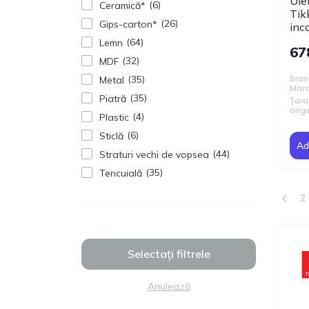
Ule
6
Ceramică*
Tik
26
Gips-carton*
inco
64
Lemn
67
32
MDF
Bran
35
Metal
Mar
35
Piatră
Țara
origi
4
Plastic
6
Sticlă
Ad
44
Straturi vechi de vopsea
35
Tencuială
2
Selectați filtrele
Anulează