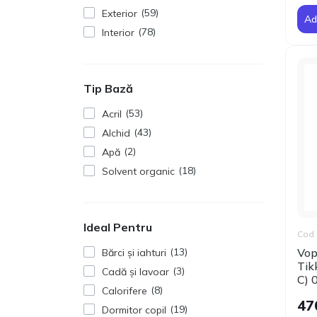
59
Exterior
Ad
78
Interior
Tip Bază
53
Acril
43
Alchid
2
Apă
18
Solvent organic
Ideal Pentru
Cod 
Vop
13
Bărci și iahturi
Tik
3
Cadă și lavoar
C) 
8
Calorifere
47
19
Dormitor copil