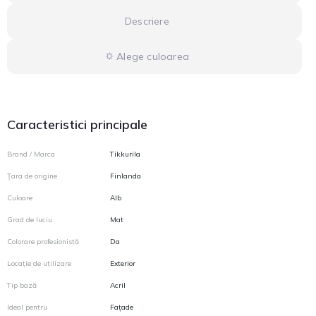
Descriere
⛭ Alege culoarea
Caracteristici principale
Brand / Marca
Tikkurila
Țara de origine
Finlanda
Culoare
Alb
Grad de luciu
Mat
Colorare profesionistă
Da
Locație de utilizare
Exterior
Tip bază
Acril
Ideal pentru
Fațade