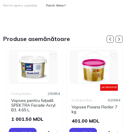
Potrivit pentru suprafața
Piatră; Beton*
Produse asemănătoare
se termină
Cod produs:
293854
Vopsea pentru fațadă
Cod produs:
610064
SPEKTRA Facade Acryl
Vopsea Poiana Florilor 7
B3, 4.65 L
kg
1 001.50 MDL
401.00 MDL