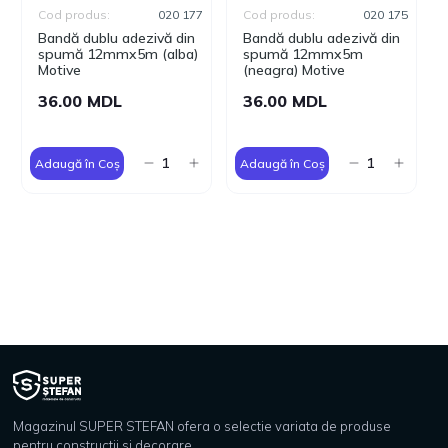
Cod produs:
020 177
Cod produs:
020 175
Bandă dublu adezivă din
Bandă dublu adezivă din
spumă 12mmx5m (alba)
spumă 12mmx5m
Motive
(neagra) Motive
36.00 MDL
36.00 MDL
Adaugă în Coș
Adaugă în Coș
Magazinul SUPER STEFAN ofera o selectie variata de produse
pentru constructii si decorare.