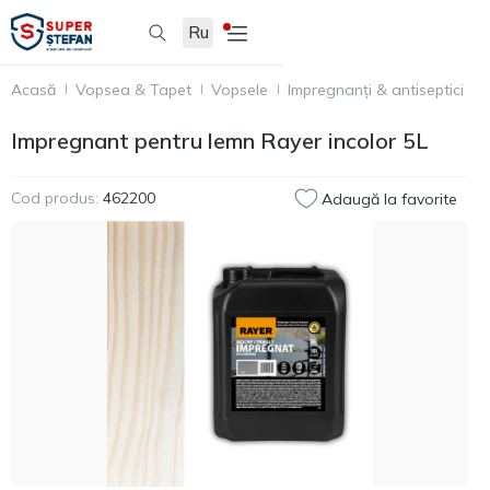
Ru
Acasă
Vopsea & Tapet
Vopsele
Impregnanți & antiseptici
I
Impregnant pentru lemn Rayer incolor 5L
Cod produs:
462200
Adaugă la favorite