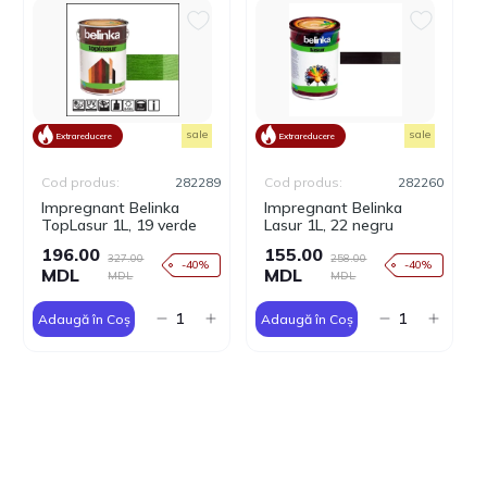
sale
sale
Extrareducere
Extrareducere
Cod produs:
282289
Cod produs:
282260
Impregnant Belinka
Impregnant Belinka
TopLasur 1L, 19 verde
Lasur 1L, 22 negru
196.00
155.00
327.00
258.00
-40%
-40%
MDL
MDL
MDL
MDL
Adaugă în Coș
Adaugă în Coș