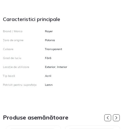
Caracteristici principale
Brand / Marca
Rayer
Țara de origine
Polonia
Culoare
Transparent
Grad de luciu
Fără
Locație de utilizare
Exterior; Interior
Tip bază
Acril
Potrivit pentru suprafața
Lemn
Produse asemănătoare